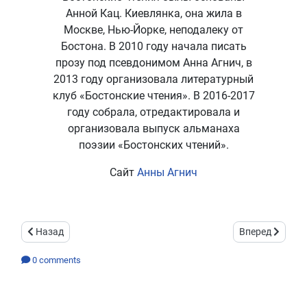
Анной Кац. Киевлянка, она жила в
Москве, Нью-Йорке, неподалеку от
Бостона. В 2010 году начала писать
прозу под псевдонимом Анна Агнич, в
2013 году организовала литературный
клуб «Бостонские чтения». В 2016-2017
году собрала, отредактировала и
организовала выпуск альманаха
поэзии «Бостонских чтений».
Сайт
Анны Агнич
Предыдущий: etCetera
Следующий: Je
Назад
Вперед
0
comments