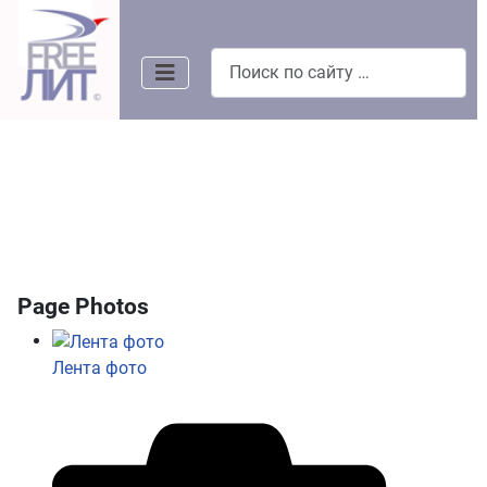
Поиск
Page Photos
Лента фото