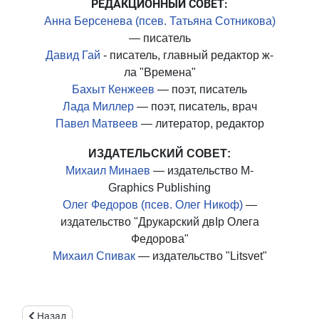
РЕДАКЦИОННЫЙ СОВЕТ:
Анна Берсенева (псев. Татьяна Сотникова)
— писатель
Давид Гай
- писатель, главный редактор ж-
ла "Времена"
Бахыт Кенжеев
— поэт, писатель
Лада Миллер
— поэт, писатель, врач
Павел Матвеев
— литератор, редактор
ИЗДАТЕЛЬСКИЙ СОВЕТ:
Михаил Минаев
— издательство M-
Graphics Publishing
Олег Федоров (псев. Олег Никоф)
—
издательство "Друкарский двIр Олега
Федорова"
Михаил Спивак
— издательство "Litsvet"
Предыдущий: Manifest
Назад