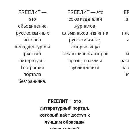
FREEЛИТ —
FREEЛИТ — это
F
это
союз издателей
э
объединение
журналов,
русскоязычных
альманахов и книг на
пл
авторов
русском языке,
ч
неподцензурной
которые ищут
русской
талантливых авторов
м
литературы.
прозы, поэзии и
рас
География
публицистики.
на 
портала
к
безгранична.
FREEЛИТ — это
литературный портал,
который даёт доступ к
лучшим образцам
современной