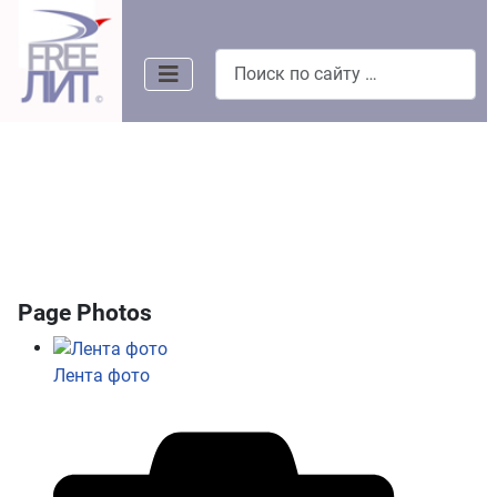
Поиск
Page Photos
Лента фото