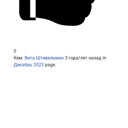
0
Кем:
Вита Штивельман
3 года/лет назад
in
Декабрь 2023
page.