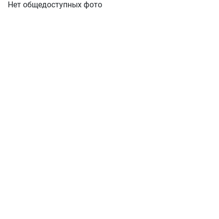
Нет общедоступных фото