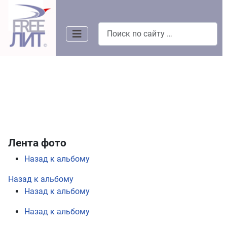
Поиск
Лента фото
Назад к альбому
Назад к альбому
Назад к альбому
Назад к альбому