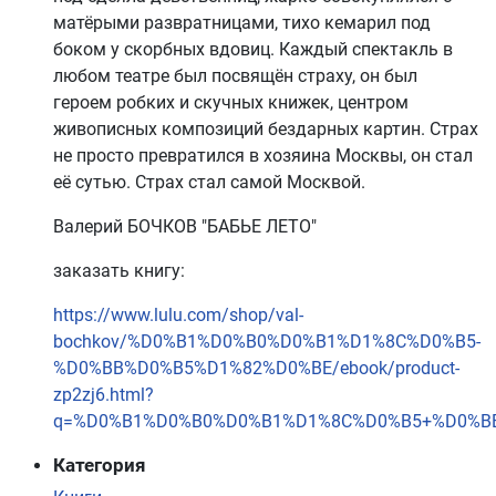
матёрыми развратницами, тихо кемарил под
боком у скорбных вдовиц. Каждый спектакль в
любом театре был посвящён страху, он был
героем робких и скучных книжек, центром
живописных композиций бездарных картин. Страх
не просто превратился в хозяина Москвы, он стал
её сутью. Страх стал самой Москвой.
Валерий БОЧКОВ "БАБЬЕ ЛЕТО"
заказать книгу:
https://www.lulu.com/shop/val-
bochkov/%D0%B1%D0%B0%D0%B1%D1%8C%D0%B5-
%D0%BB%D0%B5%D1%82%D0%BE/ebook/product-
zp2zj6.html?
q=%D0%B1%D0%B0%D0%B1%D1%8C%D0%B5+%D0%BB%
Категория