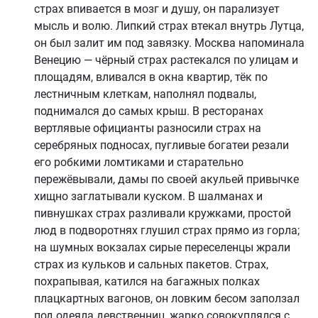
страх впивается в мозг и душу, он парализует
мысль и волю. Липкий страх втекал внутрь Лутца,
он был залит им под завязку. Москва напоминала
Венецию — чёрный страх растекался по улицам и
площадям, вливался в окна квартир, тёк по
лестничным клеткам, наполнял подвалы,
поднимался до самых крыш. В ресторанах
вертлявые официанты разносили страх на
серебряных подносах, пугливые богатеи резали
его робкими ломтиками и старательно
пережёвывали, дамы по своей акульей привычке
хищно заглатывали куском. В шалманах и
пивнушках страх разливали кружками, простой
люд в подворотнях глушил страх прямо из горла;
на шумных вокзалах сирые переселенцы жрали
страх из кульков и сальных пакетов. Страх,
похрапывая, катился на багажных полках
плацкартных вагонов, он ловким бесом заползал
под одеяла девственниц, жарко совокуплялся с