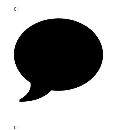
0 ‧
0 ‧