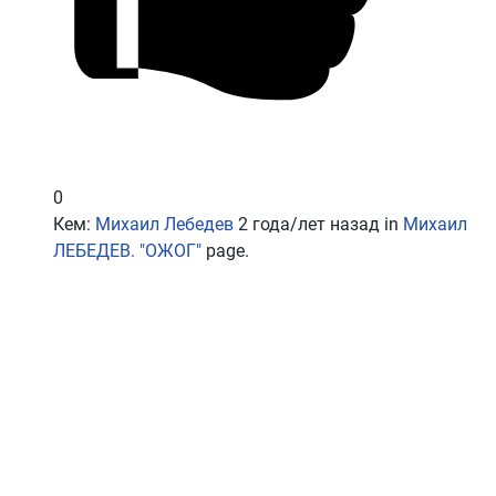
0
Кем:
Михаил Лебедев
2 года/лет назад
in
Михаил
ЛЕБЕДЕВ. "ОЖОГ"
page.