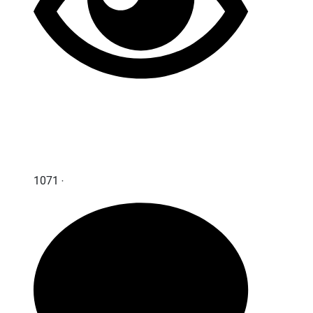
1071 ‧