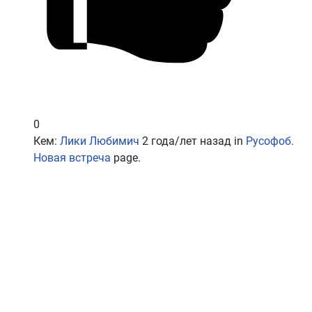
0
Кем:
Лики Любимич
2 года/лет назад
in
Русофоб.
Новая встреча
page.