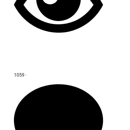
1059 ‧