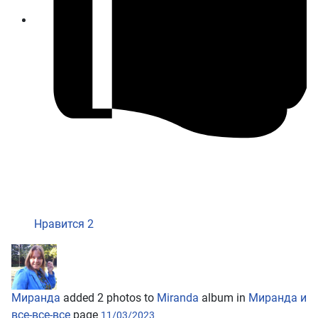
Нравится
2
Миранда
added 2 photos to
Miranda
album in
Миранда и
все-все-все
page
11/03/2023