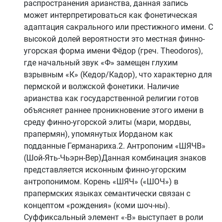
распространения арианства, данная запись
может интерпретироваться как фонетическая
адаптация сакрального или престижного имени. С
высокой долей вероятности это местная финно-
угорская форма имени Фёдор (греч. Theodoros),
где начальный звук «Ф» замещен глухим
взрывным «К» (Кедор/Кадор), что характерно для
пермской и волжской фонетики. Наличие
арианства как государственной религии готов
объясняет раннее проникновение этого имени в
среду финно-угорской элиты (мари, мордвы,
прапермян), упомянутых Иорданом как
подданные Германариха.2. Антропоним «ШЯЧВ»
(Шой-Ять-Чьэрн-Вер)Данная комбинация знаков
представляется исконным финно-угорским
антропонимом. Корень «ШЯЧ» («ШОЧ») в
прапермских языках семантически связан с
концептом «рождения» (коми шоч-ны).
Суффиксальный элемент «-В» выступает в роли