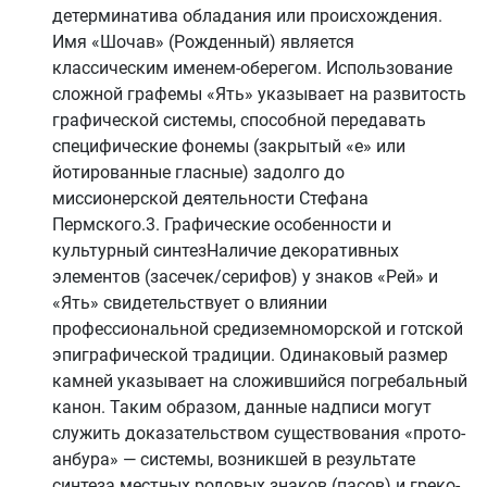
детерминатива обладания или происхождения.
Имя «Шочав» (Рожденный) является
классическим именем-оберегом. Использование
сложной графемы «Ять» указывает на развитость
графической системы, способной передавать
специфические фонемы (закрытый «е» или
йотированные гласные) задолго до
миссионерской деятельности Стефана
Пермского.3. Графические особенности и
культурный синтезНаличие декоративных
элементов (засечек/серифов) у знаков «Рей» и
«Ять» свидетельствует о влиянии
профессиональной средиземноморской и готской
эпиграфической традиции. Одинаковый размер
камней указывает на сложившийся погребальный
канон. Таким образом, данные надписи могут
служить доказательством существования «прото-
анбура» — системы, возникшей в результате
синтеза местных родовых знаков (пасов) и греко-