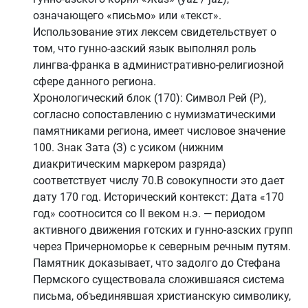
означающего «письмо» или «текст».
Использование этих лексем свидетельствует о
том, что гунно-азский язык выполнял роль
лингва-франка в административно-религиозной
сфере данного региона.
Хронологический блок (170): Символ Рей (Р),
согласно сопоставлению с нумизматическими
памятниками региона, имеет числовое значение
100. Знак Зата (З) с усиком (нижним
диакритическим маркером разряда)
соответствует числу 70.В совокупности это дает
дату 170 год. Исторический контекст: Дата «170
год» соотносится со II веком н.э. — периодом
активного движения готских и гунно-азских групп
через Причерноморье к северным речным путям.
Памятник доказывает, что задолго до Стефана
Пермского существовала сложившаяся система
письма, объединявшая христианскую символику,