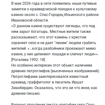
В мае 2026 года в сети появились наши путевые
заметки о краеведческой поездке к культовому
камню около с. Спас-Городец Ильинского района
Ивановской области.
«О данном камне существуют легенды, что под
ним зарыт богатырь. Местные жители также
рассказывают, что этот камень с крестом
охраняет село и не дает "лихим" людям грабить
жителей: «…когда разбойники проезжают мимо
камня, у них цепенеют лошади и слепнут люди»».
[Рогалева 1992: 18]
Но особенно интересен этот объект наличием
древних петроглифов (высеченных изображений).
Петроглифами заинтересовался известный
краевед, граффитолог и писатель Иршат
Зианбердин. Оказалось, что это ни что иное, как
древнее письмо.
Вариант прочтения текста эпитафии села Спас-