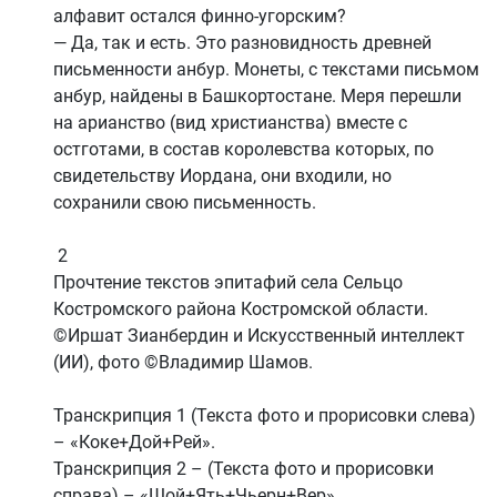
алфавит остался финно-угорским?
— Да, так и есть. Это разновидность древней
письменности анбур. Монеты, с текстами письмом
анбур, найдены в Башкортостане. Меря перешли
на арианство (вид христианства) вместе с
остготами, в состав королевства которых, по
свидетельству Иордана, они входили, но
сохранили свою письменность.
2
Прочтение текстов эпитафий села Сельцо
Костромского района Костромской области.
©Иршат Зианбердин и Искусственный интеллект
(ИИ), фото ©Владимир Шамов.
Транскрипция 1 (Текста фото и прорисовки слева)
– «Коке+Дой+Рей».
Транскрипция 2 – (Текста фото и прорисовки
справа) – «Шой+Ять+Чьерн+Вер».