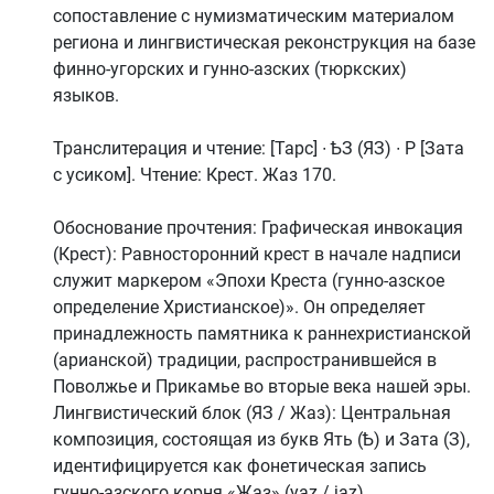
сопоставление с нумизматическим материалом
региона и лингвистическая реконструкция на базе
финно-угорских и гунно-азских (тюркских)
языков.
Транслитерация и чтение: [Тарс] ∙ ѢЗ (ЯЗ) ∙ Р [Зата
с усиком]. Чтение: Крест. Жаз 170.
Обоснование прочтения: Графическая инвокация
(Крест): Равносторонний крест в начале надписи
служит маркером «Эпохи Креста (гунно-азское
определение Христианское)». Он определяет
принадлежность памятника к раннехристианской
(арианской) традиции, распространившейся в
Поволжье и Прикамье во вторые века нашей эры.
Лингвистический блок (ЯЗ / Жаз): Центральная
композиция, состоящая из букв Ять (Ѣ) и Зата (З),
идентифицируется как фонетическая запись
гунно-азского корня «Жаз» (yaz / jaz),