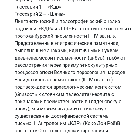
Глоссарий 1 – «Кдр».
Глоссарий 2 – «Шячв»
Лингвистический и палеографический анализ
надписей: «КДР» и «ШЯЧВ» в контексте гипотезы о
прото-анбурской письменности II–IV вв. н. э.
Представленные эпиграфические памятники,
выполненные знаками, идентичными буквам
древнепермской письменности (анбур), требуют
рассмотрения через призму этнокультурных
процессов эпохи Великого переселения народов.
Если датировка памятников (II–IV вв. н. э.)
подтверждается археологическим контекстом
(близость к стоянкам палеолита/неолита с
признаками преемственности в Гляденовскую
эпоху), мы можем выдвинуть гипотезу о
существовании достефановской системы
письма.1. Антропоним «КДР» (Коке-Дой-Рей)В
контексте Остготского доминирования и