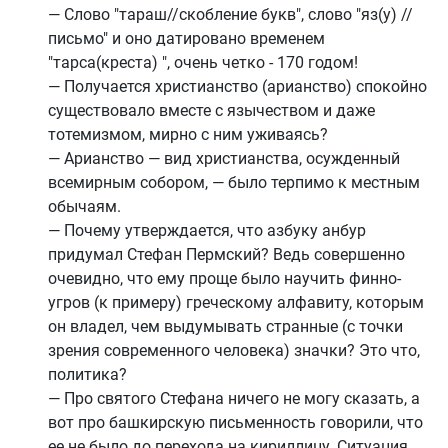
— Слово "тараш//скобление букв", слово "яз(у) //
письмо" и оно датировано временем
"тарса(креста) ", очень четко - 170 годом!
— Получается христианство (арианство) спокойно
существовало вместе с язычеством и даже
тотемизмом, мирно с ним уживаясь?
— Арианство — вид христианства, осужденный
всемирным собором, — было терпимо к местным
обычаям.
— Почему утверждается, что азбуку анбур
придумал Стефан Пермский? Ведь совершенно
очевидно, что ему проще было научить финно-
угров (к примеру) греческому алфавиту, которым
он владел, чем выдумывать странные (с точки
зрения современного человека) значки? Это что,
политика?
— Про святого Стефана ничего не могу сказать, а
вот про башкирскую письменность говорили, что
ее не было до перехода на кириллицу. Ситуация