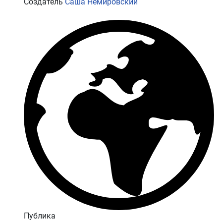
Создатель
Саша Немировский
Публика