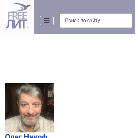
Поиск
Олег Никоф